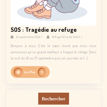
SOS
SOS : Tragédie au refuge
:
24
Refuge
24 septembre 2024
|
Refuge Terre de Soleil
|
septembre
Terre
Tragédie
2024
de
Bonjour à tous, C’est le cœur lourd que nous vous
au
Soleil
annonçons qu’un grand malheur a frappé le refuge. Dans
refuge
la nuit du 16 au 17 septembre puis en journée, le [...]
Lire
Lire Plus
Plus
Rechercher