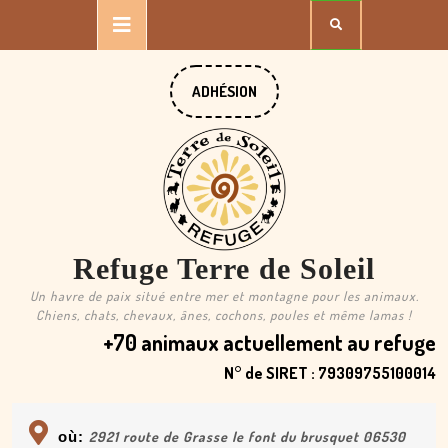
Skip
Open
to
content
Button
DONATE
ADHÉSION
NOW
Refuge Terre de Soleil
Un havre de paix situé entre mer et montagne pour les animaux.
Chiens, chats, chevaux, ânes, cochons, poules et même lamas !
+70 animaux actuellement au refuge
N° de SIRET : 79309755100014
où:
2921 route de Grasse le font du brusquet 06530