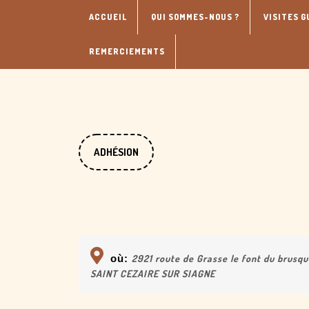
Skip
ACCUEIL
QUI SOMMES-NOUS ?
VISITES G
to
content
REMERCIEMENTS
DONATE
ADHÉSION
NOW
où:
2921 route de Grasse le font du brusq
SAINT CEZAIRE SUR SIAGNE