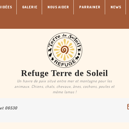
UIDÉES
GALERIE
NOUS AIDER
PARRAINER
NEWS
Refuge Terre de Soleil
Un havre de paix situé entre mer et montagne pour les
animaux. Chiens, chats, chevaux, ânes, cochons, poules et
même lamas !
uet 06530