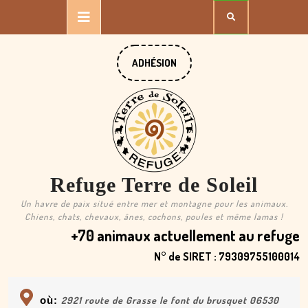
Skip
Open
to
content
Button
DONATE
ADHÉSION
NOW
Refuge Terre de Soleil
Un havre de paix situé entre mer et montagne pour les animaux.
Chiens, chats, chevaux, ânes, cochons, poules et même lamas !
+70 animaux actuellement au refuge
N° de SIRET : 79309755100014
où:
2921 route de Grasse le font du brusquet 06530