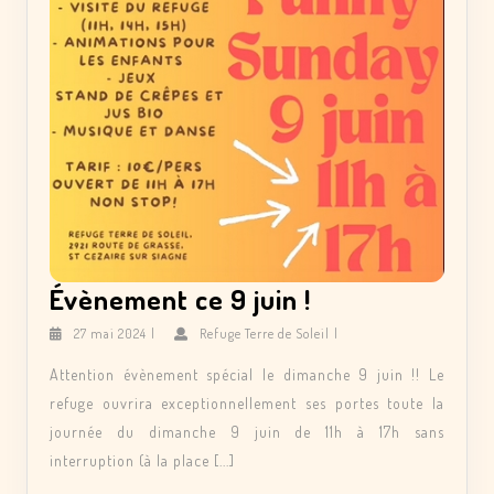
Évènement
Évènement ce 9 juin !
ce
27
Refuge
27 mai 2024
|
Refuge Terre de Soleil
|
mai
Terre
9
2024
de
Attention évènement spécial le dimanche 9 juin !! Le
juin
Soleil
refuge ouvrira exceptionnellement ses portes toute la
!
journée du dimanche 9 juin de 11h à 17h sans
interruption (à la place [...]