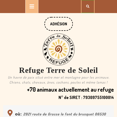
Skip
Open
to
content
Button
DONATE
ADHÉSION
NOW
Refuge Terre de Soleil
Un havre de paix situé entre mer et montagne pour les animaux.
Chiens, chats, chevaux, ânes, cochons, poules et même lamas !
+70 animaux actuellement au refuge
N° de SIRET : 79309755100014
où:
2921 route de Grasse le font du brusquet 06530