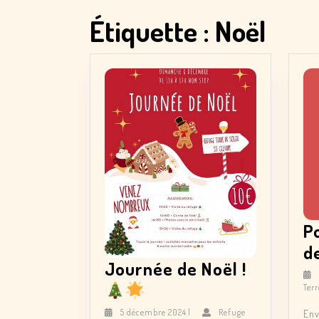
Étiquette :
Noël
P
d
Journée de Noël !
Journée
Terr
de
5
5 décembre 2024
|
Refuge
Env