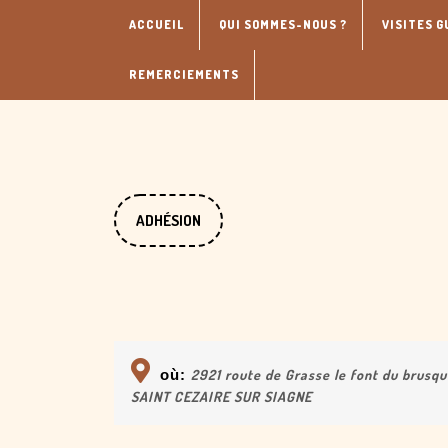
Skip
ACCUEIL
QUI SOMMES-NOUS ?
VISITES G
to
content
REMERCIEMENTS
DONATE
ADHÉSION
NOW
où:
2921 route de Grasse le font du brusq
SAINT CEZAIRE SUR SIAGNE