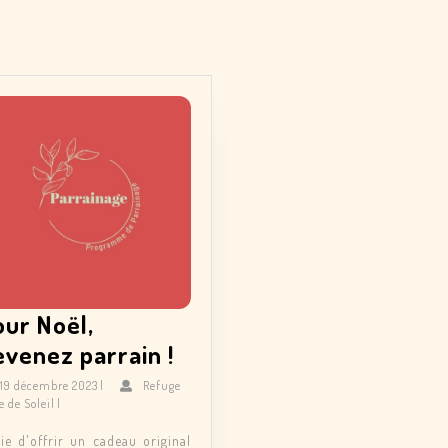
our Noël,
Pour
evenez parrain !
Noël,
19
19 décembre 2023
|
Refuge
Refuge
décembre
e de Soleil
|
devenez
Terre
2023
parrain
de
ie d'offrir un cadeau original