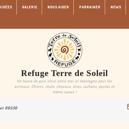
UIDÉES
GALERIE
NOUS AIDER
PARRAINER
NEWS
Refuge Terre de Soleil
Un havre de paix situé entre mer et montagne pour les
animaux. Chiens, chats, chevaux, ânes, cochons, poules et
même lamas !
uet 06530