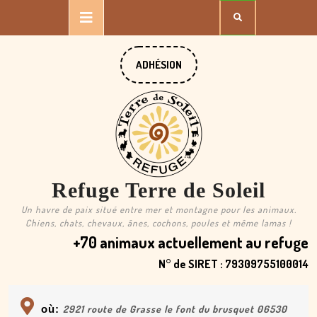
Skip
Open
to
content
Button
DONATE
ADHÉSION
NOW
Refuge Terre de Soleil
Un havre de paix situé entre mer et montagne pour les animaux.
Chiens, chats, chevaux, ânes, cochons, poules et même lamas !
+70 animaux actuellement au refuge
N° de SIRET : 79309755100014
où:
2921 route de Grasse le font du brusquet 06530