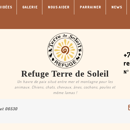
UIDÉES
GALERIE
NOUS AIDER
PARRAINER
NEWS
+7
r
Refuge Terre de Soleil
N°
Un havre de paix situé entre mer et montagne pour les
animaux. Chiens, chats, chevaux, ânes, cochons, poules et
même lamas !
uet 06530