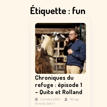
Étiquette :
fun
Chroniques du
refuge : épisode 1
Chroniqu
– Quito et Rolland
du
3
3 octobre 2025
|
Refuge
Refuge
octobre
Terre de Soleil
|
refuge