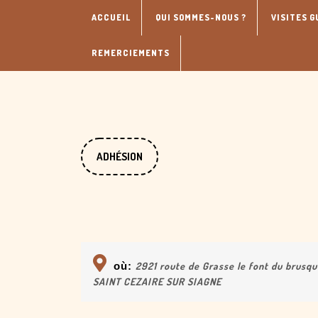
Skip
ACCUEIL
QUI SOMMES-NOUS ?
VISITES G
to
content
REMERCIEMENTS
DONATE
ADHÉSION
NOW
où:
2921 route de Grasse le font du brusq
SAINT CEZAIRE SUR SIAGNE