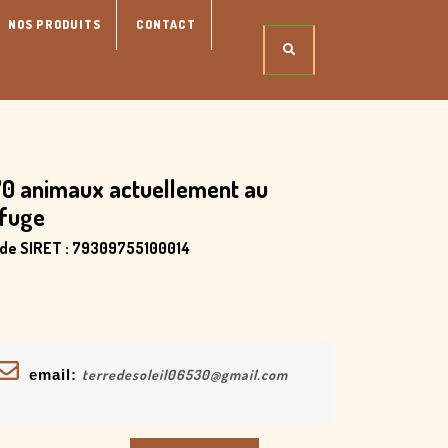
NOS PRODUITS
CONTACT
0 animaux actuellement au
efuge
 de SIRET : 79309755100014
email:
terredesoleil06530@gmail.com