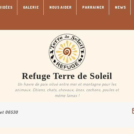
UIDÉES
GALERIE
NOUS AIDER
PARRAINER
NEWS
Refuge Terre de Soleil
Un havre de paix situé entre mer et montagne pour les
animaux. Chiens, chats, chevaux, ânes, cochons, poules et
même lamas !
uet 06530