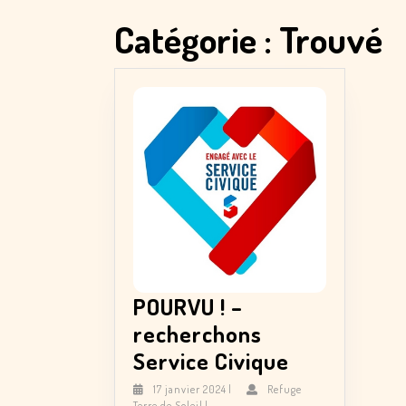
Catégorie :
Trouvé
POURVU ! –
recherchons
POURVU
Service Civique
!
17
17 janvier 2024
|
Refuge
Refuge
janvier
Terre de Soleil
|