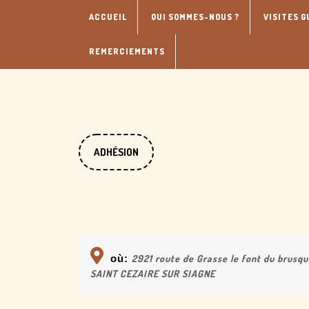
Skip
ACCUEIL
QUI SOMMES-NOUS ?
VISITES G
to
content
REMERCIEMENTS
DONATE
ADHÉSION
NOW
où:
2921 route de Grasse le font du brusq
SAINT CEZAIRE SUR SIAGNE